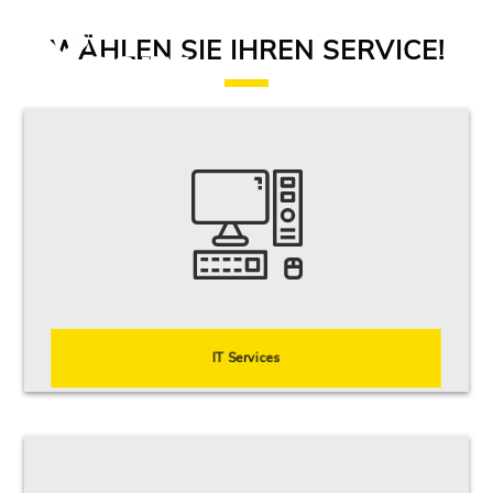
WÄHLEN SIE IHREN SERVICE!
Vorbeugen ist besser als heilen – Sichern Sie Ihre IT-Systeme mit uns
präventiv ab, weit bevor Schadcode überhaupt von Ihrem Netzwerk weiß.
IT SECURITY
IT AS A SERVICE
IT SUPPORT
IT Services
Alternative, innovative und Full-Service-Weblösungen für wachsende